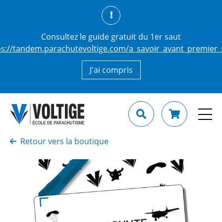
Consultez le guide gratuit du 1er saut
ps://tandem.parachutevoltige.com/a_savoir_avant_premier_
J'ai compris
Retour vers la boutique