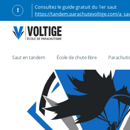
Consultez le guide gratuit du 1er saut
https://tandem.parachutevoltige.com/a_sa
Retour vers la boutique
Saut en tandem
École de chute libre
Parachuti