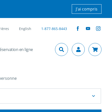
J'ai compris
rières
English
1-877-865-8443
uts/jumps
éservation en ligne
 personne