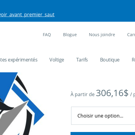
voir_avant_premier_saut
FAQ
Blogue
Nous joindre
Car
2-4 way 8 sa
stes expérimentés
Voltige
Tarifs
Boutique
R
Forfait 8 sauts Nationaux
306,16
$
À partir de
/