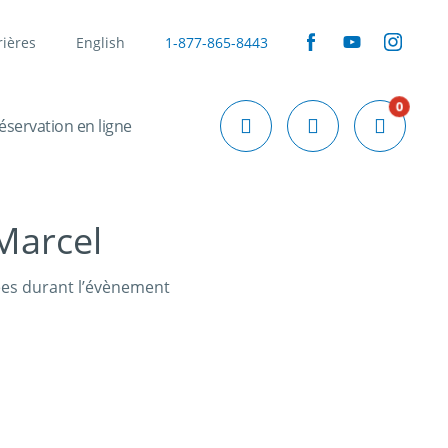
rières
English
1-877-865-8443
0
éservation en ligne
Marcel
ées durant l’évènement