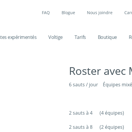
FAQ
Blogue
Nous joindre
Car
stes expérimentés
Voltige
Tarifs
Boutique
R
Roster avec 
6 sauts / jour Équipes mix
2 sauts à 4 (4 équipes)
2 sauts à 8 (2 équipes)