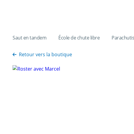
Saut en tandem
École de chute libre
Parachuti
Retour vers la boutique