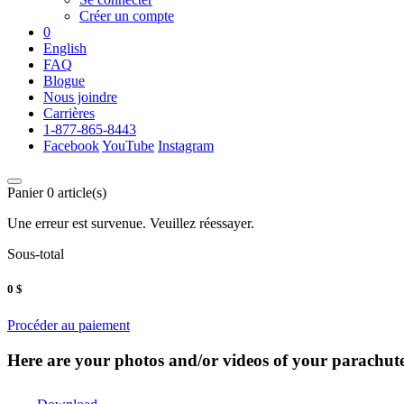
Créer un compte
0
English
FAQ
Blogue
Nous joindre
Carrières
1-877-865-8443
Facebook
YouTube
Instagram
Panier
0
article(s)
Une erreur est survenue. Veuillez réessayer.
Sous-total
0
$
Procéder au paiement
Here are your photos and/or videos of your parachute