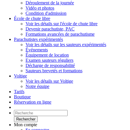
Déroulement de la journée
Vidéo et photos
Condition d'admission
École de chute libre
Voir les détails sur l'école de chute libre
Devenir parachutiste, PAC
Formations avancées de parachutisme
Parachutistes expérimentés
Voir les détails sur les sauteurs expérimentés
Événements
Équipement de location
Examen sauteurs réguliers
Décharge de responsabilité
Sauteurs brevetés et formations
Voltige
Voir les détails sur Voltige
Notre équipe
Tarifs
Boutique
Réservation en ligne
Rechercher
Mon compte
Se connecter