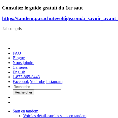
Consultez le guide gratuit du 1er saut
https://tandem.parachutevoltige.com/a_savoir_avant
J'ai compris
FAQ
Blogue
Nous joindre
Carrières
English
1-877-865-8443
Facebook
YouTube
Instagram
Rechercher
Saut en tandem
Voir les détails sur les sauts en tandem