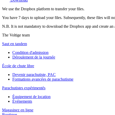
Download
We use the Dropbox platform to transfer your files.
You have 7 days to upload your files. Subsequently, these files will n
N.B. It is not mandatory to download the Dropbox app and create an a
The Voltige team
Saut en tandem
Condition d'admission
Déroulement de la journée
École de chute libre
Devenir parachutiste, PAC
Formations avancées de parachutisme
Parachutistes expérimentés
Équipement de location
Événements
Magasinez en ligne
Boutique