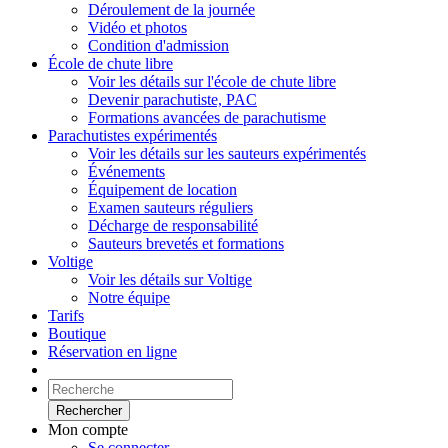
Déroulement de la journée
Vidéo et photos
Condition d'admission
École de chute libre
Voir les détails sur l'école de chute libre
Devenir parachutiste, PAC
Formations avancées de parachutisme
Parachutistes expérimentés
Voir les détails sur les sauteurs expérimentés
Événements
Équipement de location
Examen sauteurs réguliers
Décharge de responsabilité
Sauteurs brevetés et formations
Voltige
Voir les détails sur Voltige
Notre équipe
Tarifs
Boutique
Réservation en ligne
Rechercher
Mon compte
Se connecter