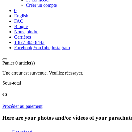
Créer un compte
0
English
FAQ
Blogue
Nous joindre
Carrières
1-877-865-8443
Facebook
YouTube
Instagram
Panier
0
article(s)
Une erreur est survenue. Veuillez réessayer.
Sous-total
0
$
Procéder au paiement
Here are your photos and/or videos of your parachute