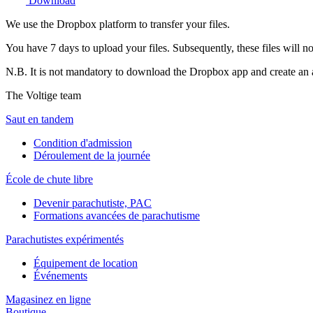
Download
We use the Dropbox platform to transfer your files.
You have 7 days to upload your files. Subsequently, these files will n
N.B. It is not mandatory to download the Dropbox app and create an a
The Voltige team
Saut en tandem
Condition d'admission
Déroulement de la journée
École de chute libre
Devenir parachutiste, PAC
Formations avancées de parachutisme
Parachutistes expérimentés
Équipement de location
Événements
Magasinez en ligne
Boutique