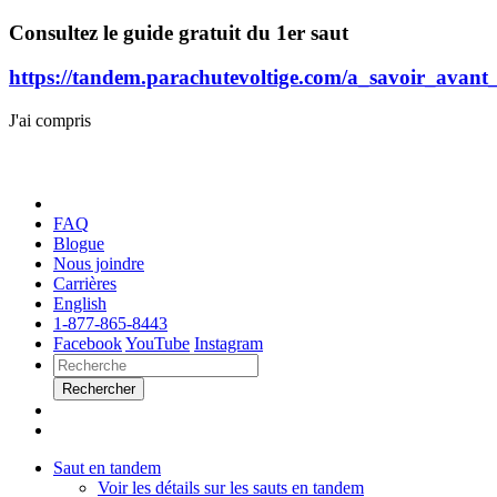
Consultez le guide gratuit du 1er saut
https://tandem.parachutevoltige.com/a_savoir_avant
J'ai compris
FAQ
Blogue
Nous joindre
Carrières
English
1-877-865-8443
Facebook
YouTube
Instagram
Rechercher
Saut en tandem
Voir les détails sur les sauts en tandem