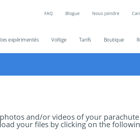
FAQ
Blogue
Nous joindre
Car
stes expérimentés
Voltige
Tarifs
Boutique
R
 photos and/or videos of your parachute
ad your files by clicking on the followin