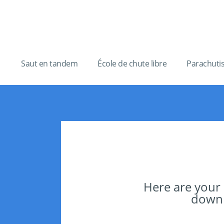
Saut en tandem
École de chute libre
Parachuti
Here are your
downlo