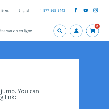
rières
English
1-877-865-8443
0
éservation en ligne
 jump. You can
g link: