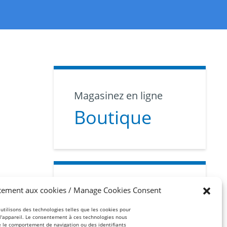
Magasinez en ligne
Boutique
Abonnez-vous
tement aux cookies / Manage Cookies Consent
Infolettre
 utilisons des technologies telles que les cookies pour
 l'appareil. Le consentement à ces technologies nous
e le comportement de navigation ou des identifiants