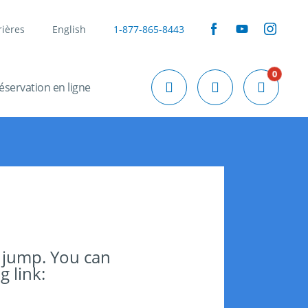
rières
English
1-877-865-8443
0
éservation en ligne
 jump. You can
g link: