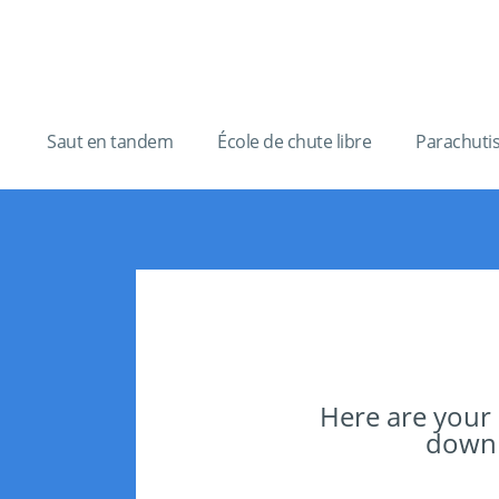
Saut en tandem
École de chute libre
Parachuti
Here are your
downlo