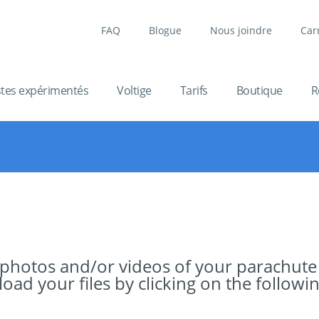
FAQ
Blogue
Nous joindre
Car
stes expérimentés
Voltige
Tarifs
Boutique
R
 photos and/or videos of your parachute
ad your files by clicking on the followin