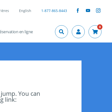
rières
English
1-877-865-8443
0
éservation en ligne
 jump. You can
g link: