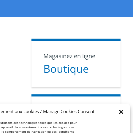
Magasinez en ligne
Boutique
Abonnez-vous
tement aux cookies / Manage Cookies Consent
Infolettre
 utilisons des technologies telles que les cookies pour
 l'appareil. Le consentement à ces technologies nous
e le comportement de navigation ou des identifiants