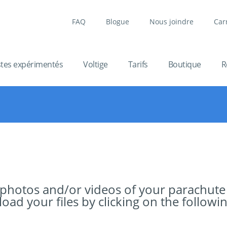
FAQ
Blogue
Nous joindre
Car
stes expérimentés
Voltige
Tarifs
Boutique
R
 photos and/or videos of your parachute
ad your files by clicking on the followin