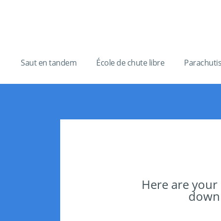
Saut en tandem
École de chute libre
Parachuti
Here are your
downlo