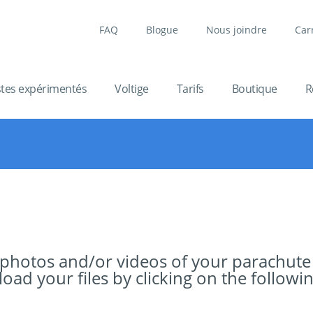
FAQ
Blogue
Nous joindre
Car
stes expérimentés
Voltige
Tarifs
Boutique
R
 photos and/or videos of your parachute
ad your files by clicking on the followin