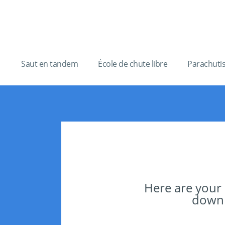
Saut en tandem
École de chute libre
Parachuti
Here are your
downlo