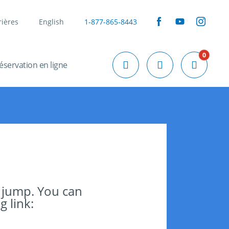
rières
English
1-877-865-8443
0
éservation en ligne
 jump. You can
g link: