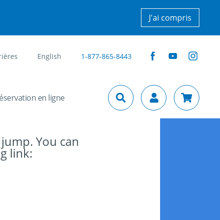
J'ai compris
rières
English
1-877-865-8443
éservation en ligne
 jump. You can
g link: