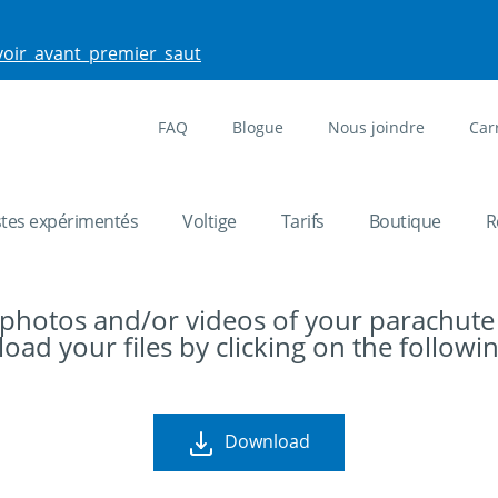
voir_avant_premier_saut
FAQ
Blogue
Nous joindre
Car
stes expérimentés
Voltige
Tarifs
Boutique
R
 photos and/or videos of your parachute
ad your files by clicking on the followin
Download