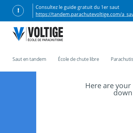
Consultez le guide gratuit du 1er saut
https://tandem.parachutevoltige.com/a_sa
Saut en tandem
École de chute libre
Parachuti
Here are your
downlo