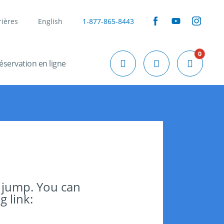
rières
English
1-877-865-8443
0
éservation en ligne
 jump. You can
g link: