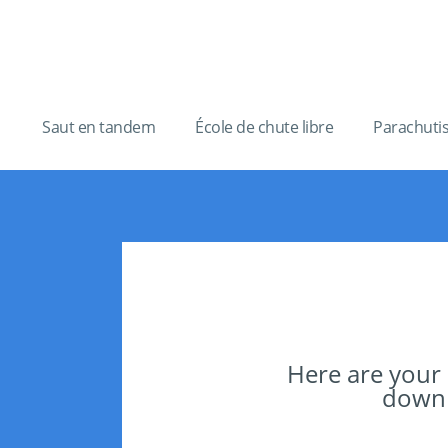
Saut en tandem
École de chute libre
Parachuti
Here are your
downlo