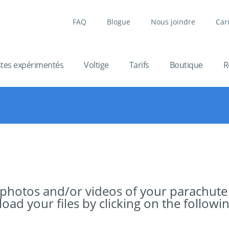
FAQ
Blogue
Nous joindre
Car
stes expérimentés
Voltige
Tarifs
Boutique
R
 photos and/or videos of your parachute
ad your files by clicking on the followin