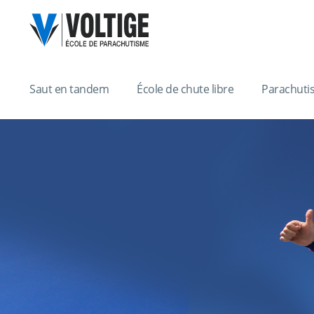
Saut en tandem
École de chute libre
Parachuti