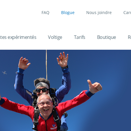
FAQ
Blogue
Nous joindre
Car
stes expérimentés
Voltige
Tarifs
Boutique
R