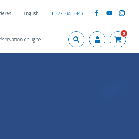
rières
English
1-877-865-8443
0
éservation en ligne